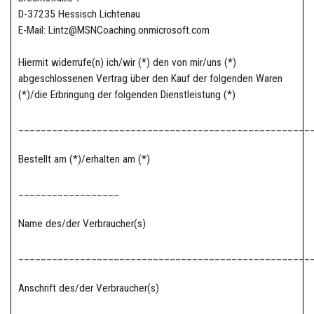
D-37235 Hessisch Lichtenau
E-Mail: Lintz@MSNCoaching.onmicrosoft.com
Hiermit widerrufe(n) ich/wir (*) den von mir/uns (*)
abgeschlossenen Vertrag über den Kauf der folgenden Waren
(*)/die Erbringung der folgenden Dienstleistung (*)
____________________________________________________
Bestellt am (*)/erhalten am (*)
__________________
Name des/der Verbraucher(s)
____________________________________________________
Anschrift des/der Verbraucher(s)