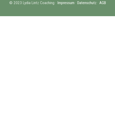
© 2023 Lydia Lintz Coaching ·
Impressum
·
Datenschutz
·
AGB